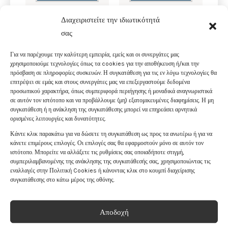
Διαχειριστείτε την ιδιωτικότητά
σας
Για να παρέχουμε την καλύτερη εμπειρία, εμείς και οι συνεργάτες μας
χρησιμοποιούμε τεχνολογίες όπως τα cookies για την αποθήκευση ή/και την
πρόσβαση σε πληροφορίες συσκευών. Η συγκατάθεση για τις εν λόγω τεχνολογίες θα
επιτρέψει σε εμάς και στους συνεργάτες μας να επεξεργαστούμε δεδομένα
προσωπικού χαρακτήρα, όπως συμπεριφορά περιήγησης ή μοναδικά αναγνωριστικά
σε αυτόν τον ιστότοπο και να προβάλλουμε (μη) εξατομικευμένες διαφημίσεις. Η μη
συγκατάθεση ή η ανάκληση της συγκατάθεσης μπορεί να επηρεάσει αρνητικά
ορισμένες λειτουργίες και δυνατότητες.
Κάντε κλικ παρακάτω για να δώσετε τη συγκατάθεση ως προς τα ανωτέρω ή για να
κάνετε επιμέρους επιλογές. Οι επιλογές σας θα εφαρμοστούν μόνο σε αυτόν τον
ιστότοπο. Μπορείτε να αλλάξετε τις ρυθμίσεις σας οποιαδήποτε στιγμή,
ΧΡΟΝΟΓΡΆΦΟΣ
ΑΝΔΡΙΚΌ LOTUS
συμπεριλαμβανομένης της ανάκλησης της συγκατάθεσής σας, χρησιμοποιώντας τις
LOTUS ΜΕ
ΜΕ ΜΕΤΑΛΛΙΚΌ
εναλλαγές στην Πολιτική Cookies ή κάνοντας κλικ στο κουμπί διαχείρισης
ΜΕΤΑΛΛΙΚΌ
ΜΠΡΑΣΕΛΈ L18770/3
συγκατάθεσης στο κάτω μέρος της οθόνης.
ΜΠΡΑΣΕΛΈ L18868/1
€
166
.
00
€
250
.
00
Αποδοχή
ΠΡΟΣΘΗΚΗ