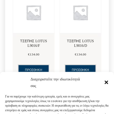
ΤΣΕΠΗΣ LOTUS
ΤΣΕΠΗΣ LOTUS
L9016/F
L9016/D
€
134
.
00
€
134
.
00
ΠΡΟΣΘΗΚΗ
ΠΡΟΣΘΗΚΗ
ΣΤΟ ΚΑΛΑΘΙ
ΣΤΟ ΚΑΛΑΘΙ
Διαχειριστείτε την ιδιωτικότητά
σας
Για να παρέχουμε την καλύτερη εμπειρία, εμείς και οι συνεργάτες μας
χρησιμοποιούμε τεχνολογίες όπως τα cookies για την αποθήκευση ή/και την
πρόσβαση σε πληροφορίες συσκευών. Η συγκατάθεση για τις εν λόγω τεχνολογίες θα
επιτρέψει σε εμάς και στους συνεργάτες μας να επεξεργαστούμε δεδομένα