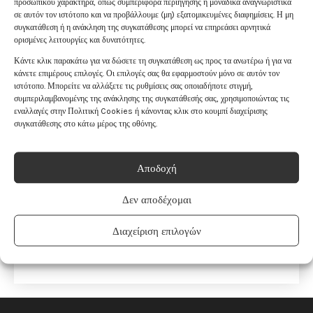
προσωπικού χαρακτήρα, όπως συμπεριφορά περιήγησης ή μοναδικά αναγνωριστικά
σε αυτόν τον ιστότοπο και να προβάλλουμε (μη) εξατομικευμένες διαφημίσεις. Η μη
συγκατάθεση ή η ανάκληση της συγκατάθεσης μπορεί να επηρεάσει αρνητικά
ορισμένες λειτουργίες και δυνατότητες.
Κάντε κλικ παρακάτω για να δώσετε τη συγκατάθεση ως προς τα ανωτέρω ή για να
κάνετε επιμέρους επιλογές. Οι επιλογές σας θα εφαρμοστούν μόνο σε αυτόν τον
ιστότοπο. Μπορείτε να αλλάξετε τις ρυθμίσεις σας οποιαδήποτε στιγμή,
συμπεριλαμβανομένης της ανάκλησης της συγκατάθεσής σας, χρησιμοποιώντας τις
εναλλαγές στην Πολιτική Cookies ή κάνοντας κλικ στο κουμπί διαχείρισης
ΤΣΕΠΗΣ LOTUS
ΤΣΕΠΗΣ LOTUS
συγκατάθεσης στο κάτω μέρος της οθόνης.
L9016/C
L9016/A
€
134
.
00
€
134
.
00
Αποδοχή
ΠΡΟΣΘΗΚΗ
ΠΡΟΣΘΗΚΗ
Δεν αποδέχομαι
ΣΤΟ ΚΑΛΑΘΙ
ΣΤΟ ΚΑΛΑΘΙ
Διαχείριση επιλογών