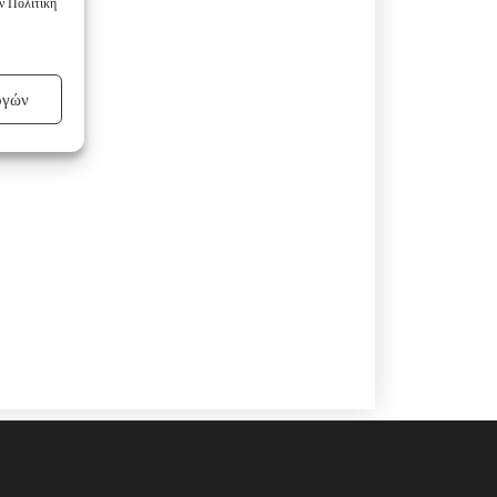
ν Πολιτική
ογών