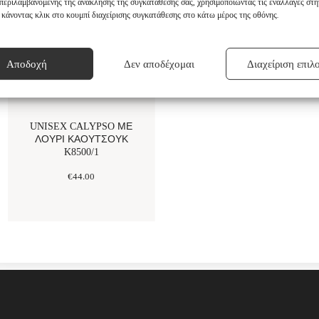
μπεριλαμβανομένης της ανάκλησης της συγκατάθεσής σας, χρησιμοποιώντας τις εναλλαγές στη
κάνοντας κλικ στο κουμπί διαχείρισης συγκατάθεσης στο κάτω μέρος της οθόνης.
Αποδοχή
Δεν αποδέχομαι
Διαχείριση επιλ
UNISEX CALYPSO ΜΕ
ΛΟΥΡΊ ΚΑΟΥΤΣΟΎΚ
K8500/1
€
44
.
00