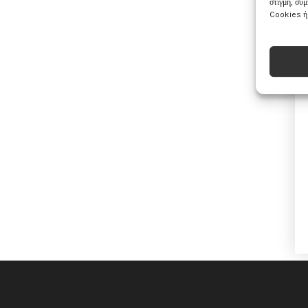
στιγμή, συ
Cookies ή 