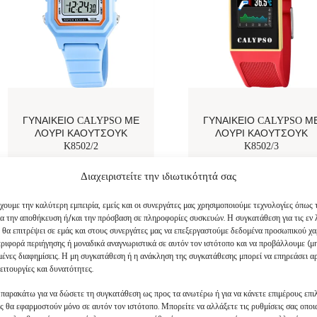
ΓΥΝΑΙΚΕΊΟ CALYPSO ΜΕ
ΓΥΝΑΙΚΕΊΟ CALYPSO Μ
ΛΟΥΡΊ ΚΑΟΥΤΣΟΎΚ
ΛΟΥΡΊ ΚΑΟΥΤΣΟΎΚ
K8502/2
K8502/3
€
44
.
00
€
60
.
00
Διαχειριστείτε την ιδιωτικότητά σας
χουμε την καλύτερη εμπειρία, εμείς και οι συνεργάτες μας χρησιμοποιούμε τεχνολογίες όπως 
α την αποθήκευση ή/και την πρόσβαση σε πληροφορίες συσκευών. Η συγκατάθεση για τις εν
ς θα επιτρέψει σε εμάς και στους συνεργάτες μας να επεξεργαστούμε δεδομένα προσωπικού χ
ριφορά περιήγησης ή μοναδικά αναγνωριστικά σε αυτόν τον ιστότοπο και να προβάλλουμε (μ
μένες διαφημίσεις. Η μη συγκατάθεση ή η ανάκληση της συγκατάθεσης μπορεί να επηρεάσει α
ειτουργίες και δυνατότητες.
 παρακάτω για να δώσετε τη συγκατάθεση ως προς τα ανωτέρω ή για να κάνετε επιμέρους επιλ
ας θα εφαρμοστούν μόνο σε αυτόν τον ιστότοπο. Μπορείτε να αλλάξετε τις ρυθμίσεις σας οπο