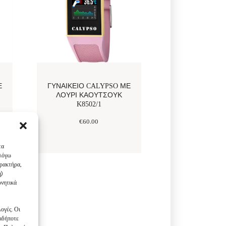
Ε
ΓΥΝΑΙΚΕΊΟ CALYPSO ΜΕ
ΛΟΥΡΊ ΚΑΟΥΤΣΟΎΚ
K8502/1
€
60
.
00
τα
 λόγω
αρακτήρα,
η)
ρνητικά
ογές. Οι
ιαδήποτε