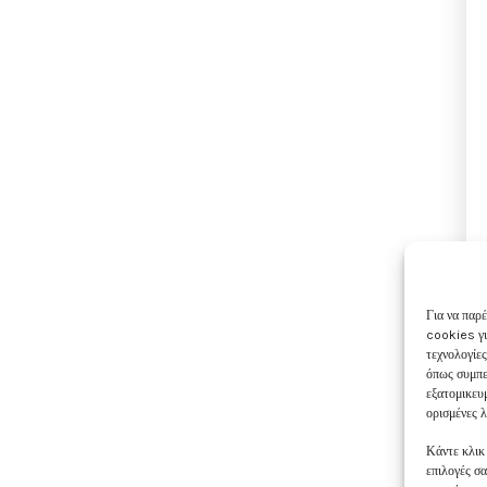
Για να παρέ
cookies γι
τεχνολογίε
όπως συμπε
εξατομικευ
ορισμένες λ
Κάντε κλικ
επιλογές σ