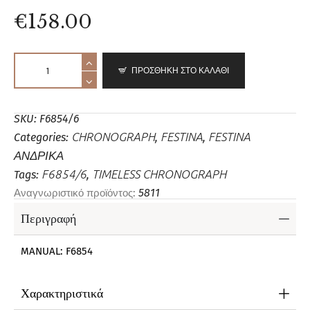
€
158
.
00
A
ΠΡΟΣΘΗΚΗ ΣΤΟ ΚΑΛΑΘΙ
l
t
e
SKU:
F6854/6
r
CHRONOGRAPH
FESTINA
FESTINA
Categories:
,
,
n
ΑΝΔΡΙΚΑ
a
F6854/6
TIMELESS CHRONOGRAPH
Tags:
,
t
5811
Αναγνωριστικό προϊόντος:
i
Περιγραφή
v
e
MANUAL: F6854
:
Χαρακτηριστικά