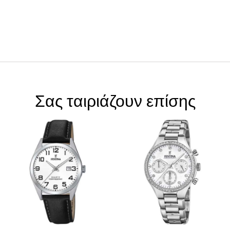
Σας ταιριάζουν επίσης
ΑΝΔΡΙΚΌ FESTINA ΜΕ
ΓΥΝΑΙΚΕΊΟ FESTINA
ΛΟΥΡΊ ΔΕΡΜΆΤΙΝΟ
ΜΕ ΑΤΣΆΛΙΝΟ
F20446/1
ΜΠΡΑΣΕΛΈ F20401/1
€
89
.
00
€
164
.
00