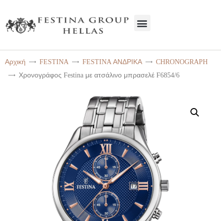
FESTINA GROUP HELLAS
Ρολόγια | Service | Κοσμήματα
Αρχική
FESTINA
FESTINA ΑΝΔΡΙΚΑ
CHRONOGRAPH
ΑΡΧΙΚΗ
Χρονογράφος Festina με ατσάλινο μπρασελέ F6854/6
Η ΕΤΑΙΡΕΊΑ
ΠΡΟΙΟΝΤΑ
SERVICE
ΕΠΙΚΟΙΝΩΝΊΑ
ΧΟΝΔΡΙΚΉ