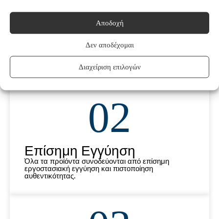
01
Αποδοχή
Άμεση Αποστολή
Δεν αποδέχομαι
Παράδοση σε 1–3 εργάσιμες ημέρες σε όλη την
Ελλάδα, με ασφαλή συσκευασία και πλήρη
Διαχείριση επιλογών
παρακολούθηση.
02
Επίσημη Εγγύηση
Όλα τα προϊόντα συνοδεύονται από επίσημη
εργοστασιακή εγγύηση και πιστοποίηση
αυθεντικότητας.