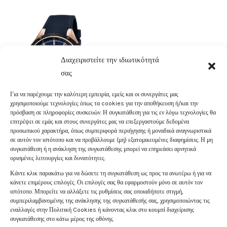
ΧΡΟΝΟΓΡΆΦΟΣ
FESTINA ΜΕ ΛΟΥΡΊ
Διαχειριστείτε την ιδιωτικότητά
ΚΑΟΥΤΣΟΎΚ F16831/1
σας
€
220
.
00
Για να παρέχουμε την καλύτερη εμπειρία, εμείς και οι συνεργάτες μας
χρησιμοποιούμε τεχνολογίες όπως τα cookies για την αποθήκευση ή/και την
πρόσβαση σε πληροφορίες συσκευών. Η συγκατάθεση για τις εν λόγω τεχνολογίες θα
επιτρέψει σε εμάς και στους συνεργάτες μας να επεξεργαστούμε δεδομένα
προσωπικού χαρακτήρα, όπως συμπεριφορά περιήγησης ή μοναδικά αναγνωριστικά
σε αυτόν τον ιστότοπο και να προβάλλουμε (μη) εξατομικευμένες διαφημίσεις. Η μη
συγκατάθεση ή η ανάκληση της συγκατάθεσης μπορεί να επηρεάσει αρνητικά
ορισμένες λειτουργίες και δυνατότητες.
Κάντε κλικ παρακάτω για να δώσετε τη συγκατάθεση ως προς τα ανωτέρω ή για να
κάνετε επιμέρους επιλογές. Οι επιλογές σας θα εφαρμοστούν μόνο σε αυτόν τον
ιστότοπο. Μπορείτε να αλλάξετε τις ρυθμίσεις σας οποιαδήποτε στιγμή,
συμπεριλαμβανομένης της ανάκλησης της συγκατάθεσής σας, χρησιμοποιώντας τις
εναλλαγές στην Πολιτική Cookies ή κάνοντας κλικ στο κουμπί διαχείρισης
συγκατάθεσης στο κάτω μέρος της οθόνης.