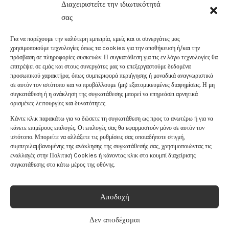
Διαχειριστείτε την ιδιωτικότητά
σας
Για να παρέχουμε την καλύτερη εμπειρία, εμείς και οι συνεργάτες μας
χρησιμοποιούμε τεχνολογίες όπως τα cookies για την αποθήκευση ή/και την
πρόσβαση σε πληροφορίες συσκευών. Η συγκατάθεση για τις εν λόγω τεχνολογίες θα
επιτρέψει σε εμάς και στους συνεργάτες μας να επεξεργαστούμε δεδομένα
προσωπικού χαρακτήρα, όπως συμπεριφορά περιήγησης ή μοναδικά αναγνωριστικά
σε αυτόν τον ιστότοπο και να προβάλλουμε (μη) εξατομικευμένες διαφημίσεις. Η μη
συγκατάθεση ή η ανάκληση της συγκατάθεσης μπορεί να επηρεάσει αρνητικά
ορισμένες λειτουργίες και δυνατότητες.
Κάντε κλικ παρακάτω για να δώσετε τη συγκατάθεση ως προς τα ανωτέρω ή για να
κάνετε επιμέρους επιλογές. Οι επιλογές σας θα εφαρμοστούν μόνο σε αυτόν τον
ιστότοπο. Μπορείτε να αλλάξετε τις ρυθμίσεις σας οποιαδήποτε στιγμή,
ΑΝΔΡΙΚΌ FESTINA
ΑΝΔΡΙΚΌ FESTINA
συμπεριλαμβανομένης της ανάκλησης της συγκατάθεσής σας, χρησιμοποιώντας τις
ΜΕ ΑΤΣΆΛΙΝΟ
ΜΕ ΑΤΣΆΛΙΝΟ
εναλλαγές στην Πολιτική Cookies ή κάνοντας κλικ στο κουμπί διαχείρισης
ΜΠΡΑΣΕΛΈ F20678/3
ΜΠΡΑΣΕΛΈ F20678/2
συγκατάθεσης στο κάτω μέρος της οθόνης.
€
158
.
00
€
158
.
00
Αποδοχή
ΠΡΟΣΘΗΚΗ
ΠΡΟΣΘΗΚΗ
Δεν αποδέχομαι
ΣΤΟ ΚΑΛΑΘΙ
ΣΤΟ ΚΑΛΑΘΙ