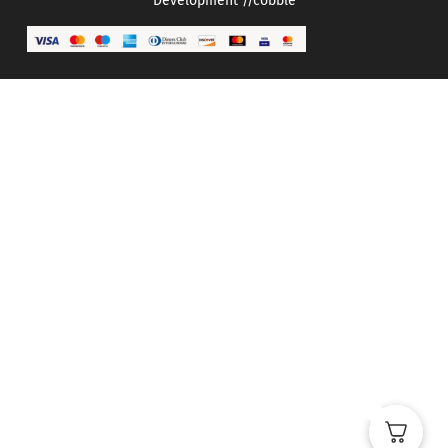
Development
//cobble
0