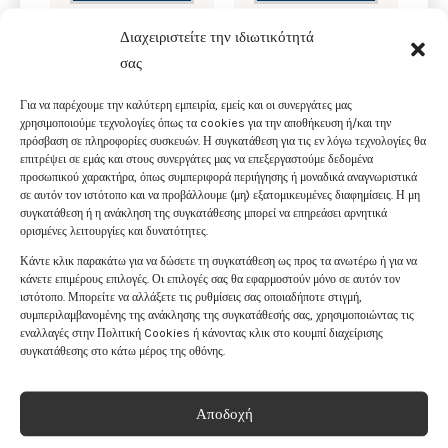
Διαχειριστείτε την ιδιωτικότητά
σας
Για να παρέχουμε την καλύτερη εμπειρία, εμείς και οι συνεργάτες μας
χρησιμοποιούμε τεχνολογίες όπως τα cookies για την αποθήκευση ή/και την
πρόσβαση σε πληροφορίες συσκευών. Η συγκατάθεση για τις εν λόγω τεχνολογίες θα
επιτρέψει σε εμάς και στους συνεργάτες μας να επεξεργαστούμε δεδομένα
προσωπικού χαρακτήρα, όπως συμπεριφορά περιήγησης ή μοναδικά αναγνωριστικά
σε αυτόν τον ιστότοπο και να προβάλλουμε (μη) εξατομικευμένες διαφημίσεις. Η μη
συγκατάθεση ή η ανάκληση της συγκατάθεσης μπορεί να επηρεάσει αρνητικά
ορισμένες λειτουργίες και δυνατότητες.
Κάντε κλικ παρακάτω για να δώσετε τη συγκατάθεση ως προς τα ανωτέρω ή για να
κάνετε επιμέρους επιλογές. Οι επιλογές σας θα εφαρμοστούν μόνο σε αυτόν τον
ιστότοπο. Μπορείτε να αλλάξετε τις ρυθμίσεις σας οποιαδήποτε στιγμή,
ΧΡΟΝΟΓΡΆΦΟΣ
ΧΡΟΝΟΓΡΆΦΟΣ
συμπεριλαμβανομένης της ανάκλησης της συγκατάθεσής σας, χρησιμοποιώντας τις
LOTUS ΜΕ ΛΟΥΡΊ
LOTUS ΜΕ
εναλλαγές στην Πολιτική Cookies ή κάνοντας κλικ στο κουμπί διαχείρισης
ΚΑΟΥΤΣΟΎΚ
ΜΕΤΑΛΛΙΚΌ
συγκατάθεσης στο κάτω μέρος της οθόνης.
L18974/2
ΜΠΡΑΣΕΛΈ L18922/5
€
176
.
00
€
156
.
00
Αποδοχή